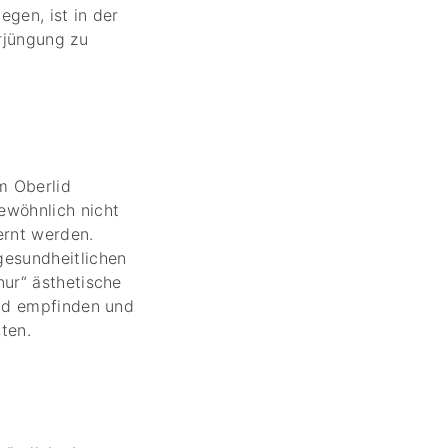
egen, ist in der
rjüngung zu
m Oberlid
ewöhnlich nicht
ernt werden.
gesundheitlichen
nur“ ästhetische
end empfinden und
ten.