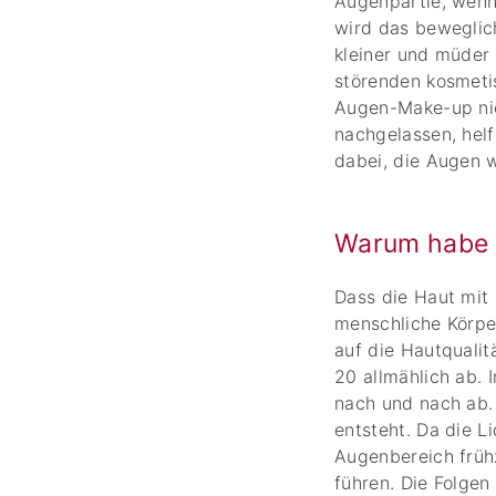
Augenpartie, wenn
wird das beweglic
kleiner und müder 
störenden kosmetis
Augen-Make-up nic
nachgelassen, hel
dabei, die Augen w
Warum habe i
Dass die Haut mit d
menschliche Körper
auf die Hautquali
20 allmählich ab.
nach und nach ab. 
entsteht. Da die L
Augenbereich früh
führen. Die Folge