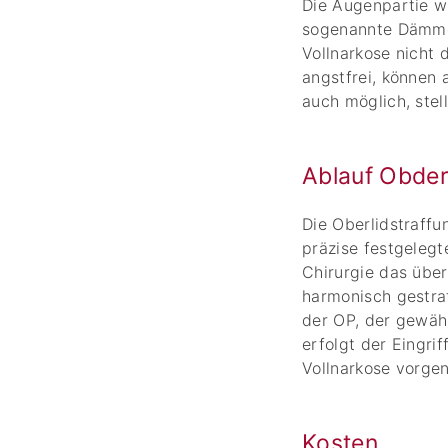
Die Augenpartie wi
sogenannte Dämmer
Vollnarkose nicht 
angstfrei, können 
auch möglich, stel
Ablauf Obder
Die Oberlidstraffu
präzise festgelegt
Chirurgie das übe
harmonisch gestra
der OP, der gewäh
erfolgt der Eingri
Vollnarkose vorg
Kosten