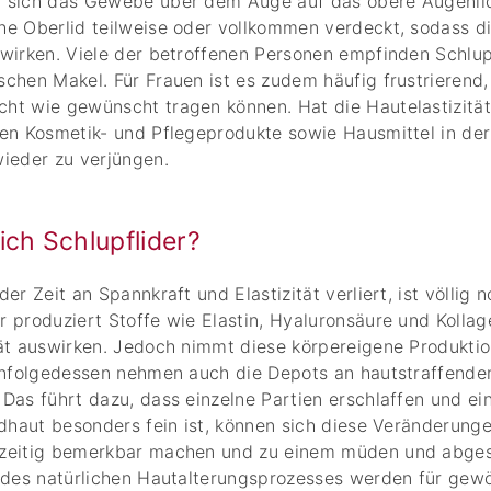
 sich das Gewebe über dem Auge auf das obere Augenlid
he Oberlid teilweise oder vollkommen verdeckt, sodass d
wirken. Viele der betroffenen Personen empfinden Schlupf
chen Makel. Für Frauen ist es zudem häufig frustrierend, 
ht wie gewünscht tragen können. Hat die Hautelastizitä
fen Kosmetik- und Pflegeprodukte sowie Hausmittel in der
ieder zu verjüngen.
ch Schlupflider?
er Zeit an Spannkraft und Elastizität verliert, ist völlig 
 produziert Stoffe wie Elastin, Hyaluronsäure und Kollage
tät auswirken. Jedoch nimmt diese körpereigene Produktio
 Infolgedessen nehmen auch die Depots an hautstraffende
Das führt dazu, dass einzelne Partien erschlaffen und e
idhaut besonders fein ist, können sich diese Veränderung
zeitig bemerkbar machen und zu einem müden und abges
n des natürlichen Hautalterungsprozesses werden für gewö