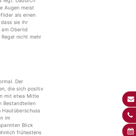
 legt. Dadurch
ie Augen meist
lider als einen
dass sie ihr
t am Oberlid
 Regel nicht mehr
normal. Der
n, die sich positiv
n mit etwa Mitte
n Bestandteilen
in Hautüberschuss
en im
pannten Blick
hnlich frühestens