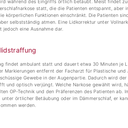
rd während des Eingriffs örtlich betäubt. Meist findet zu
schlafnarkose statt, die die Patienten entspannt, aber 
die körperlichen Funktionen einschränkt. Die Patienten si
aber selbstständig atmen. Eine Lidkorrektur unter Vollnark
lt jedoch eine Ausnahme dar.
lidstraffung
ng findet ambulant statt und dauert etwa 30 Minuten je 
er Markierungen entfernt der Facharzt für Plastische und
rschüssige Gewebe in der Augenpartie. Dadurch wird der
fft und optisch verjüngt. Welche Narkose gewählt wird,
lten OP-Technik und den Präferenzen des Patienten ab. I
ff unter örtlicher Betäubung oder im Dämmerschlaf, er ka
enommen werden.