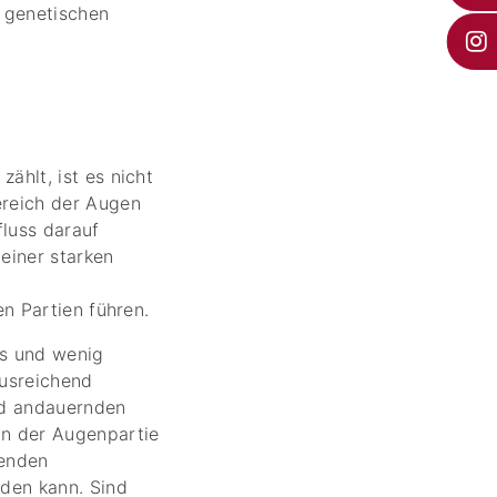
r genetischen
ählt, ist es nicht
ereich der Augen
fluss darauf
einer starken
n Partien führen.
s und wenig
ausreichend
nd andauernden
in der Augenpartie
genden
den kann. Sind