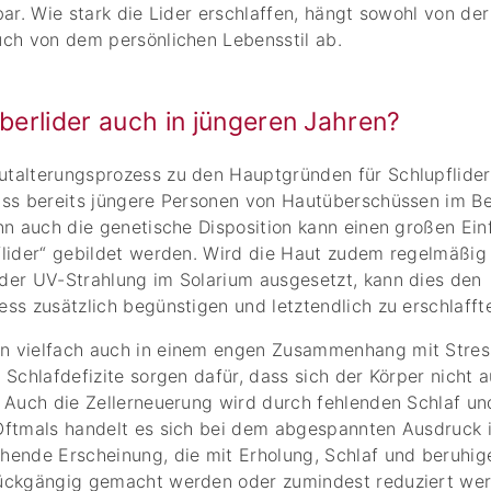
bar. Wie stark die Lider erschlaffen, hängt sowohl von de
uch von dem persönlichen Lebensstil ab.
berlider auch in jüngeren Jahren?
alterungsprozess zu den Hauptgründen für Schlupflider z
ass bereits jüngere Personen von Hautüberschüssen im B
nn auch die genetische Disposition kann einen großen Ein
lider“ gebildet werden. Wird die Haut zudem regelmäßig 
der UV-Strahlung im Solarium ausgesetzt, kann dies den
ss zusätzlich begünstigen und letztendlich zu erschlaffte
n vielfach auch in einem engen Zusammenhang mit Stres
 Schlafdefizite sorgen dafür, dass sich der Körper nicht 
. Auch die Zellerneuerung wird durch fehlenden Schlaf u
Oftmals handelt es sich bei dem abgespannten Ausdruck 
hende Erscheinung, die mit Erholung, Schlaf und beruhi
ückgängig gemacht werden oder zumindest reduziert wer